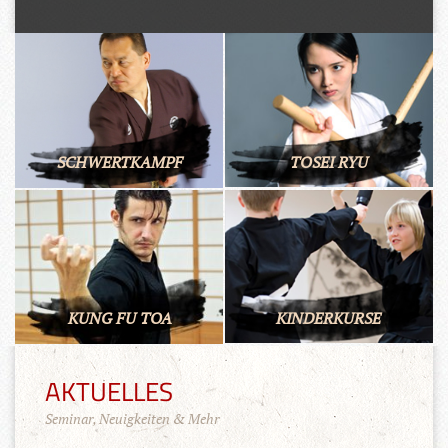
SCHWERTKAMPF
TOSEI RYU
KUNG FU TOA
KINDERKURSE
AKTUELLES
Seminar, Neuigkeiten & Mehr