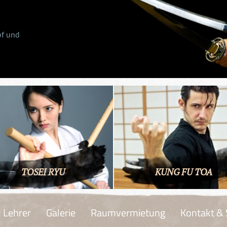
pf und
TOSEI RYU
KUNG FU TOA
 Lehrer
Galerie
Raumvermietung
Kontakt &