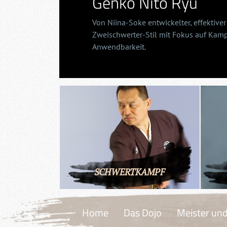
Genko Nito Ryu
Von Niina-Soke entwickelter, effektiver
Zweischwerter-Stil mit Fokus auf Kam
Anwendbarkeit.
SCHWERTKAMPF
Home
Das Dojo
Meister und