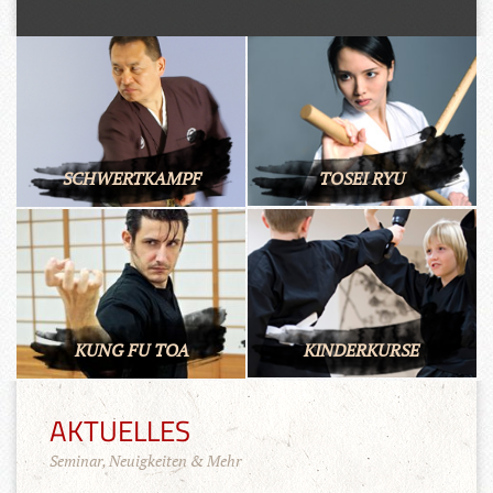
SCHWERTKAMPF
TOSEI RYU
KUNG FU TOA
KINDERKURSE
AKTUELLES
Seminar, Neuigkeiten & Mehr