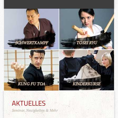
SCHWERTKAMPF
TOSEI RYU
KUNG FU TOA
KINDERKURSE
AKTUELLES
Seminar, Neuigkeiten & Mehr